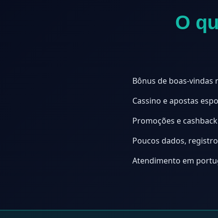
O qu
Bônus de boas-vindas 
Cassino e apostas espo
Promoções e cashback
Poucos dados, registro
Atendimento em portu