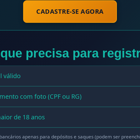
CADASTRE-SE AGORA
que precisa para regist
l válido
mento com foto (CPF ou RG)
aior de 18 anos
bancários apenas para depósitos e saques (podem ser preench