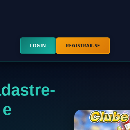
LOGIN
REGISTRAR-SE
dastre-
 e